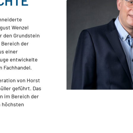
CHTE
hneiderte
ugust Wenzel
r den Grundstein
 Bereich der
us einer
uge entwickelte
en Fachhandel.
eration von Horst
ller geführt. Das
n im Bereich der
n höchsten